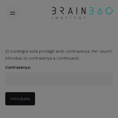
Skip
to
content
El contingut està protegit amb contrasenya. Per veure’l,
introduïu la contrasenya a continuació.
Contrasenya: